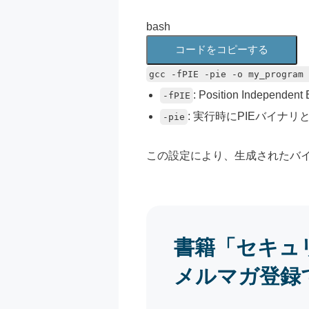
bash
コードをコピーする
gcc -fPIE -pie -o my_program 
: Position Indep
-fPIE
: 実行時にPIEバイナ
-pie
この設定により、生成されたバ
書籍「セキュ
メルマガ登録