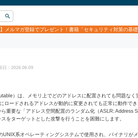
】
メルマガ登録でプレゼント！書籍「セキュリティ対策の基礎
：2026.06.09
ndent Executable）は、メモリ上でどのアドレスに配置されて
時にロードされるアドレスが動的に変更されても正常に動作で
「アドレス空間配置のランダム化（ASLR: Address Space La
レスをターゲットとした攻撃を行うことを困難にします。
OSなどのUNIX系オペレーティングシステムで使用され、バイナリ