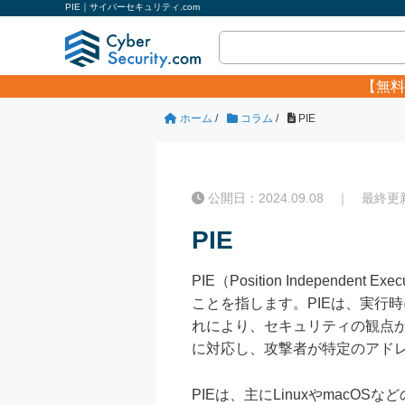
PIE｜サイバーセキュリティ.com
【無料
ホーム
/
コラム
/
PIE
公開日：2024.09.08 ｜ 最終更新日
PIE
PIE（Position Indepe
ことを指します。PIEは、実行
れにより、セキュリティの観点から重要な
に対応し、攻撃者が特定のアド
PIEは、主にLinuxやmac