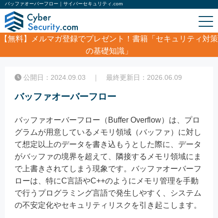
バッファオーバーフロー｜サイバーセキュリティ.com
【無料】
メルマガ登録でプレゼント！書籍「セキュリティ対策
の基礎知識」
ホーム
/
コラム
/
バッファオーバーフロー
公開日：2024.09.03 ｜ 最終更新日：2026.06.09
バッファオーバーフロー
バッファオーバーフロー（Buffer Overflow）は、プロ
グラムが用意しているメモリ領域（バッファ）に対し
て想定以上のデータを書き込もうとした際に、データ
がバッファの境界を超えて、隣接するメモリ領域にま
で上書きされてしまう現象です。バッファオーバーフ
ローは、特にC言語やC++のようにメモリ管理を手動
で行うプログラミング言語で発生しやすく、システム
の不安定化やセキュリティリスクを引き起こします。