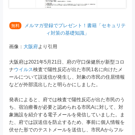
メルマガ登録でプレゼント！書籍「セキュリテ
無料
ィ対策の基礎知識」
画像：
大阪府
より引用
大阪府は2021年5月21日、府の守口保健所が新型コロ
ナ
ウイルス
検査で陽性反応が出た市民1名に向けたメ
ールについて誤送信が発生し、対象の市民の住居情報
などが外部流出したと明らかにしました。
発表によると、府では検査で陽性反応が出た市民のう
ち、宿泊療養が必要と認められる市民Aに対して、対
象施設を紹介する電子メールを発信していました。ま
た、府では誤送信を防止するため、事前に個人情報を
伏せた形でのテストメールを送信し、市民Aからフル