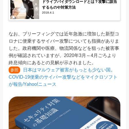
ドライブバイダウンロードとは？攻撃に該当
するものや対策方法
2018.4.1
なお、ブリーフィングでは近年急激に増加した新型コ
ロナに便乗するサイバー攻撃についても指摘がありま
した。政府機関や医療、物流関係などを狙った被害事
例が確認されていますが、2020年3月～4月ごろより
終息傾向にあるとの見解が示されました。
日本はマルウェア被害がもっとも少ない国。
参照
COVID-19便乗のサイバー攻撃などをマイクロソフト
が報告/Yahoo!ニュース