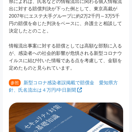
県によれば、氏名などの情報流出に関わる個人情報流
出に対する賠償判決が下った例として、東京高裁が
2007年にエステ大手グループに約2万2千円～3万5千
円の賠償を命じた判決をベースに、弁護士と相談して
決定したとのこと。
情報流出事案に対する賠償としては高額な部類に入る
が、感染者への社会的影響が危惧される新型コロナウ
イルスに結び付いた情報である点を考慮して、金額を
定めたものと見られています。
新型コロナ感染者誤掲載で賠償金 愛知県方
参照
針、氏名流出は４万円/中日新聞