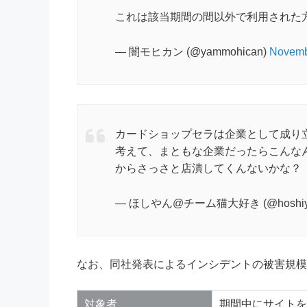
これは該当期間の間以外で利用された
— 闇モヒカン (@yammohican)
Novemb
カードショップセラは企業として成り
考えて、まともな企業だったらこんな
からさっさと店潰してくんないかな？
— ほしやん@チーム猫大好き (@hoshiya
なお、同社発表によるインシデントの被害規模
対象者
期間中にサイトを