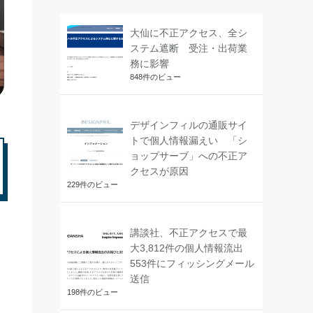
大仙に不正アクセス、全シ
ステム遮断 受注・出荷業
務に影響
848件のビュー
デザインフィルの通販サイ
トで個人情報漏えい 「シ
ョップサーブ」への不正ア
クセスが原因
229件のビュー
講談社、不正アクセスで最
大3,812件の個人情報流出
553件にフィッシングメール
を
送信
198件のビュー