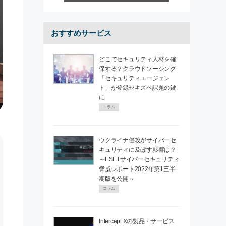
おすすめサービス
どこでセキュリティ人材を確
保する？クラウドソーシング
「セキュリティエージェン
ト」が登録セキスペ課題の鍵
に
コラム
ウクライナ侵攻がサイバーセ
キュリティに及ぼす影響は？
～ESETサイバーセキュリティ
脅威レポート2022年第1三半
期版を公開～
コラム
Intercept Xの製品・サービス