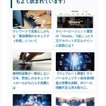
もよく読まれています）
テレワークで見落としがち
サイバーエージェント運営
な「通信環境のセキュリテ
の「Ameba」で起こった５
ィ対策」について
万アカウント不正ログイン
の原因とは？
脆弱性診断が一般化しない
【ウェブルート調査】サイ
日本、野放しのセキュリテ
バーセキュリティ担当者8割
ィホールがもたらす危機と
超が攻撃を体験。AIツール
は
理解不足も浮き彫りに。