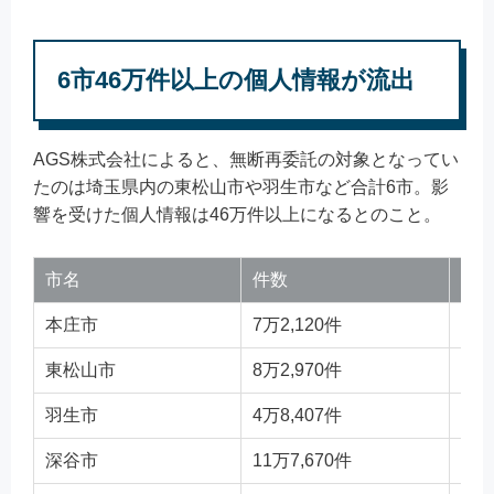
6市46万件以上の個人情報が流出
AGS株式会社によると、無断再委託の対象となってい
たのは埼玉県内の東松山市や羽生市など合計6市。影
響を受けた個人情報は46万件以上になるとのこと。
市名
件数
業
本庄市
7万2,120件
H2
東松山市
8万2,970件
H2
羽生市
4万8,407件
H2
深谷市
11万7,670件
H2