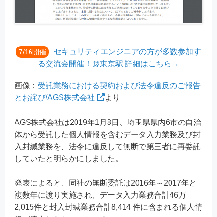
セキュリティエンジニアの方が多数参加す
7/16開催
る交流会開催！@東京駅 詳細はこちら→
画像：
受託業務における契約および法令違反のご報告
とお詫び/AGS株式会社
より
AGS株式会社は2019年1月8日、埼玉県県内6市の自治
体から受託した個人情報を含むデータ入力業務及び封
入封緘業務を、法令に違反して無断で第三者に再委託
していたと明らかにしました。
発表によると、同社の無断委託は2016年～2017年と
複数年に渡り実施され、データ入力業務合計46万
2,015件と封入封緘業務合計8,414 件に含まれる個人情