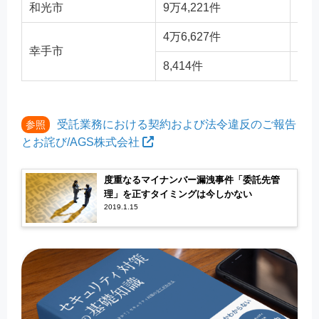
和光市
9万4,221件
H2
4万6,627件
H2
幸手市
8,414件
封
受託業務における契約および法令違反のご報告
参照
とお詫び/AGS株式会社
度重なるマイナンバー漏洩事件「委託先管
理」を正すタイミングは今しかない
2019.1.15