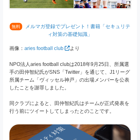
メルマガ登録でプレゼント！書籍「セキュリテ
無料
ィ対策の基礎知識」
画像：
aries football club
より
NPO法人aries football clubは2018年9月25日、所属選
手の田仲智紀氏がSNS「Twitter」を通じて、J1リーグ
所属チーム「ヴィッセル神戸」の出場メンバーを公表
したことを謝罪しました。
同クラブによると、田仲智紀氏はチームが正式発表を
行う前にツイートしてしまったとのことです。