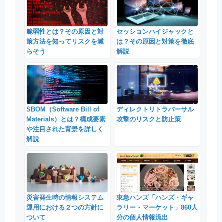
脆弱性とは？その原因と対
セッションハイジャックと
策方法を知ってリスクを減
は？その原因と対策を徹底
らそう
解説
SBOM（Software Bill of
ディレクトリトラバーサル
Materials）とは？構成要素
攻撃のリスクと防止策
や注目された背景を詳しく
解説
災害発生時の情報システム
東急ハンズ「ハンズ・ギャ
運用における２つの方針に
ラリー・マーケット」860人
ついて
分の個人情報流出