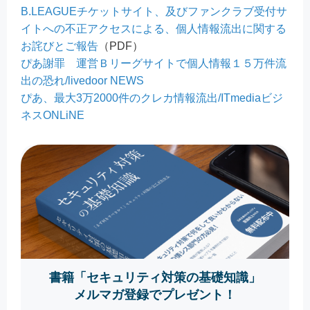
B.LEAGUEチケットサイト、及びファンクラブ受付サ
イトへの不正アクセスによる、個人情報流出に関する
お詫びとご報告
（PDF）
ぴあ謝罪 運営Ｂリーグサイトで個人情報１５万件流
出の恐れ/livedoor NEWS
ぴあ、最大3万2000件のクレカ情報流出/ITmediaビジ
ネスONLiNE
書籍「セキュリティ対策の基礎知識」
メルマガ登録でプレゼント！