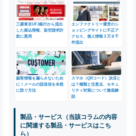
三菱東京UFJ銀行から流出
エンファクトリー運営のシ
した振込情報、架空請求詐
ョッピングサイトに不正ア
欺に悪用
クセス、個人情報３万８千
件流出
顧客情報を漏らさないため
スマホ（QRコード）決済と
に！メールの誤送信を未然
は？種類と注意点、セキュ
に防ぐ方法
リティ対策について徹底解
説
製品・サービス（当該コラムの内容
に関連する製品・サービスはこち
ら）