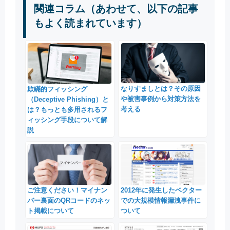
関連コラム（あわせて、以下の記事
もよく読まれています）
なりすましとは？その原因
欺瞞的フィッシング
や被害事例から対策方法を
（Deceptive Phishing）と
考える
は？もっとも多用されるフ
ィッシング手段について解
説
ご注意ください！マイナン
2012年に発生したベクター
バー裏面のQRコードのネッ
での大規模情報漏洩事件に
ト掲載について
ついて