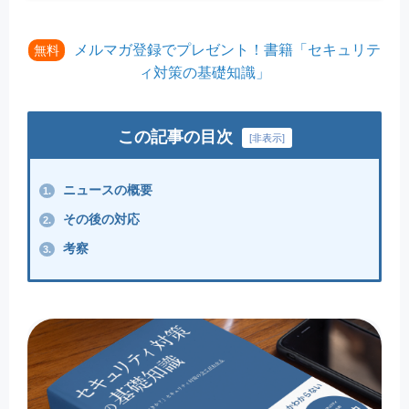
メルマガ登録でプレゼント！書籍「セキュリテ
無料
ィ対策の基礎知識」
この記事の目次
[
非表示
]
ニュースの概要
1.
その後の対応
2.
考察
3.