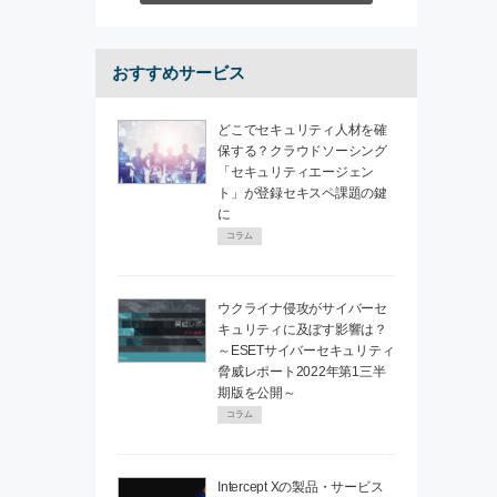
おすすめサービス
どこでセキュリティ人材を確
保する？クラウドソーシング
「セキュリティエージェン
ト」が登録セキスペ課題の鍵
に
コラム
ウクライナ侵攻がサイバーセ
キュリティに及ぼす影響は？
～ESETサイバーセキュリティ
脅威レポート2022年第1三半
期版を公開～
コラム
Intercept Xの製品・サービス