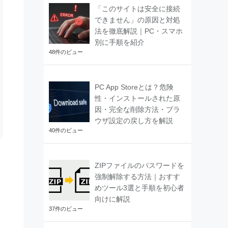
「このサイトは安全に接続
できません」の原因と対処
法を徹底解説｜PC・スマホ
別に手順を紹介
48件のビュー
PC App Storeとは？危険
性・インストールされた原
因・完全な削除方法・ブラ
ウザ設定の戻し方を解説
40件のビュー
ZIPファイルのパスワードを
強制解除する方法｜おすす
めツール3選と手順を初心者
向けに解説
37件のビュー