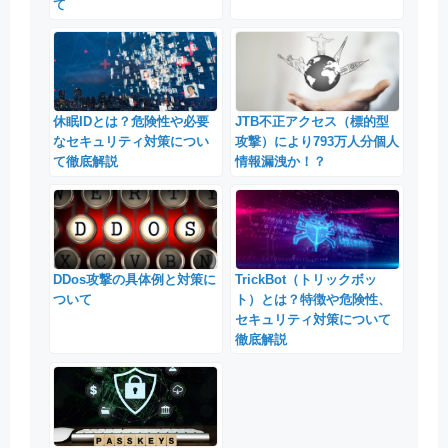
て
休眠IDとは？危険性や必要
JTB不正アクセス（標的型
なセキュリティ対策につい
攻撃）により793万人分個人
て徹底解説
情報漏洩か！？
DDos攻撃の具体例と対策に
TrickBot（トリックボッ
ついて
ト）とは？特徴や危険性、
セキュリティ対策について
徹底解説