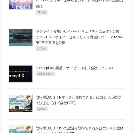
グ「セキュリティエージェント」が登録セキスペ課題の
鍵に
コラム
ウクライナ侵攻がサイバーセキュリティに及ぼす影響
は？～ESETサイバーセキュリティ脅威レポート2022年
第1三半期版を公開～
コラム
Intercept Xの製品・サービス（株式会社アクシス）
セキュリティPR
取得率100％！Pマークが取得できるかはコンサル選び
で決まる【株式会社UPF】
コラム
取得率100％！ISMS認証が取得できるかはコンサル選び