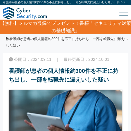
看護師が患者の個人情報約300件を不正に持ち出し、一部を転職先に漏えいした疑い｜サイバーセキュリティ.com
【無料】
メルマガ登録でプレゼント！書籍「セキュリティ対策
の基礎知識」
ホーム
/
サイバーセキュリティ・情報漏洩ニュース
/
看護師が患者の個人情報約300件を不正に持ち出し、一部を転職先に漏えい
した疑い
公開日：2024.09.11 ｜ 最終更新日：2024.10.01
看護師が患者の個人情報約300件を不正に持
ち出し、一部を転職先に漏えいした疑い