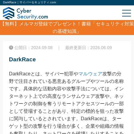
DarkRace｜サイバーセキュリティ.com
【無料】
メルマガ登録でプレゼント！書籍「セキュリティ対策
の基礎知識」
ホーム
/
コラム
/
DarkRace
公開日：2024.09.08 ｜ 最終更新日：2026.06.09
DarkRace
DarkRaceとは、サイバー犯罪や
マルウェア
攻撃の分
野で注目されている悪意あるグループやツールの名称
です。具体的な活動内容や攻撃手法については、イン
ターネット上での高度なランサムウェア攻撃や、ネッ
トワークの制御を奪うリモートアクセスツールの一部
として登場することがあり、特定の標的を狙った攻撃
に関与しているとされています。DarkRaceは、ター
ゲット型の攻撃を行う場合が多く、企業や組織の情報
を奪取したり、ネットワークを破壊したりすることを