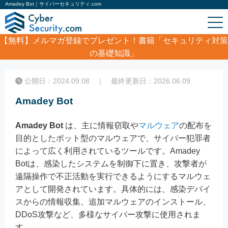
Amadey Bot｜サイバーセキュリティ.com
【無料】
メルマガ登録でプレゼント！書籍「セキュリティ対策
の基礎知識」
ホーム
/
コラム
/
Amadey Bot
公開日：2024.09.08 ｜ 最終更新日：2026.06.09
Amadey Bot
Amadey Bot
は、主に情報窃取や
マルウェア
の配布を
目的としたボット型のマルウェアで、サイバー犯罪者
によって広く利用されているツールです。Amadey
Botは、感染したシステムを制御下に置き、攻撃者が
遠隔操作で不正活動を実行できるようにするマルウェ
アとして開発されています。具体的には、感染デバイ
スからの情報収集、追加マルウェアのインストール、
DDoS攻撃など、多様なサイバー攻撃に使用されま
す。