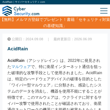
AcidRain｜サイバーセキュリティ.com
【無料】
メルマガ登録でプレゼント！書籍「セキュリティ対策
の基礎知識」
ホーム
/
コラム
/
AcidRain
公開日：2024.09.08 ｜ 最終更新日：2026.06.09
AcidRain
AcidRain
（アシッドレイン）は、2022年に発見され
た
マルウェア
で、特に衛星インターネット通信を狙っ
た破壊的な攻撃手段として使用されました。AcidRain
は、特定のハードウェアデバイスの破壊を目的とした
「ワイパー型マルウェア」に分類され、感染したシス
テムのデータを消去し、機器を使用不能にすることが
特徴です。このマルウェアは、ウクライナに対するサ
イバー攻撃で使用されたことが確認されており、衛星
通信ネットワークの機器に大規模な被害をもたらしま