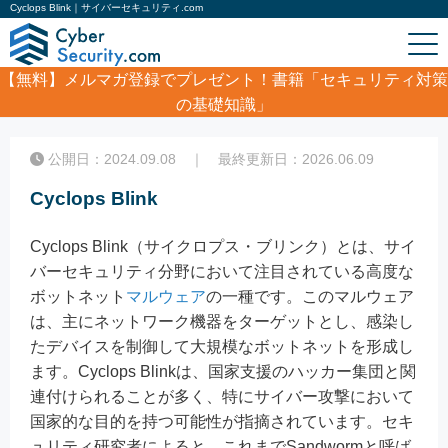
Cyclops Blink｜サイバーセキュリティ.com
【無料】
メルマガ登録でプレゼント！書籍「セキュリティ対策
の基礎知識」
ホーム
/
コラム
/
Cyclops Blink
公開日：2024.09.08 ｜ 最終更新日：2026.06.09
Cyclops Blink
Cyclops Blink（サイクロプス・ブリンク）とは、サイ
バーセキュリティ分野において注目されている高度な
ボットネット
マルウェア
の一種です。このマルウェア
は、主にネットワーク機器をターゲットとし、感染し
たデバイスを制御して大規模なボットネットを形成し
ます。Cyclops Blinkは、国家支援のハッカー集団と関
連付けられることが多く、特にサイバー攻撃において
国家的な目的を持つ可能性が指摘されています。セキ
ュリティ研究者によると、これまでSandwormと呼ば