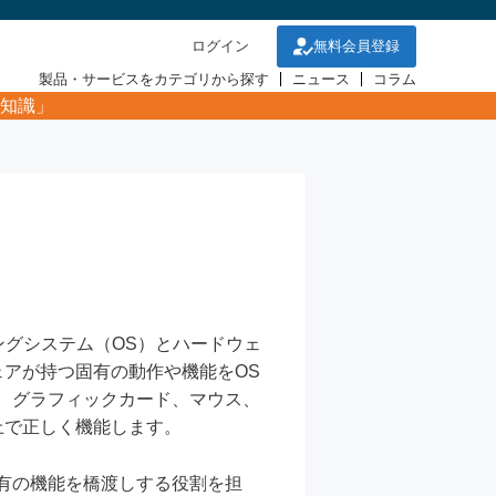
ログイン
無料会員登録
製品・サービスをカテゴリから探す
ニュース
コラム
知識」
ィングシステム（OS）とハードウェ
アが持つ固有の動作や機能をOS
、グラフィックカード、マウス、
上で正しく機能します。
有の機能を橋渡しする役割を担