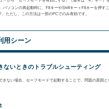
ューから「セーフモードを有効にする」（通常は「4」キー）
： パソコンの再起動時に、F8キーやShiftキー＋F8キーを押
す。ただし、この方法は一部のPCでのみ有効です。
利用シーン
動できないときのトラブルシューティング
常に起動できない場合、セーフモードで起動することで、問題の原因
除