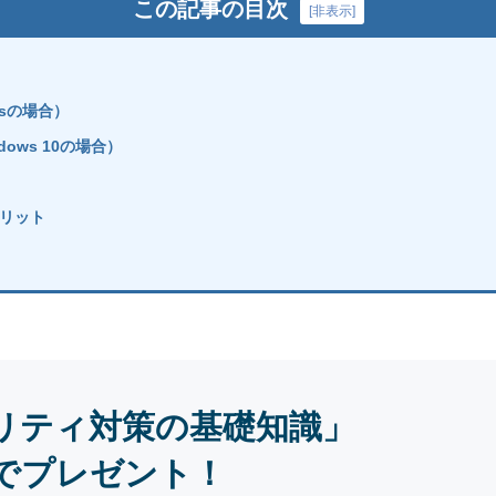
この記事の目次
[
非表示
]
sの場合）
ows 10の場合）
リット
リティ対策の基礎知識」
でプレゼント！