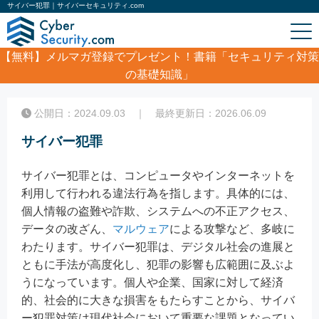
サイバー犯罪｜サイバーセキュリティ.com
【無料】
メルマガ登録でプレゼント！書籍「セキュリティ対策
の基礎知識」
ホーム
/
コラム
/
サイバー犯罪
公開日：2024.09.03 ｜ 最終更新日：2026.06.09
サイバー犯罪
サイバー犯罪とは、コンピュータやインターネットを
利用して行われる違法行為を指します。具体的には、
個人情報の盗難や詐欺、システムへの不正アクセス、
データの改ざん、
マルウェア
による攻撃など、多岐に
わたります。サイバー犯罪は、デジタル社会の進展と
ともに手法が高度化し、犯罪の影響も広範囲に及ぶよ
うになっています。個人や企業、国家に対して経済
的、社会的に大きな損害をもたらすことから、サイバ
ー犯罪対策は現代社会において重要な課題となってい