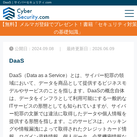
DaaS｜サイバーセキュリティ.com
【無料】
メルマガ登録でプレゼント！書籍「セキュリティ対策
の基礎知識」
ホーム
/
コラム
/
DaaS
公開日：2024.09.08 ｜ 最終更新日：2026.06.09
DaaS
DaaS（Data as a Service）とは、サイバー犯罪の領
域において、データを商品として提供するビジネスモ
デルやサービスのことを指します。DaaSの概念自体
は、データをインフラとして利用可能にする一般的な
ITサービスの形態としても知られていますが、サイバ
ー犯罪の文脈では違法に取得したデータや個人情報を
提供する形態を指します。このサービスは、ハッキン
グや情報漏洩によって取得されたクレジットカード情
報、ログイン資格情報、個人データ、企業機密情報な