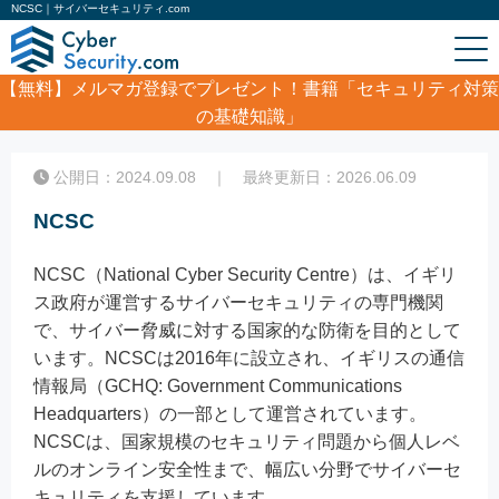
NCSC｜サイバーセキュリティ.com
【無料】
メルマガ登録でプレゼント！書籍「セキュリティ対策
の基礎知識」
ホーム
/
コラム
/
NCSC
公開日：2024.09.08 ｜ 最終更新日：2026.06.09
NCSC
NCSC（National Cyber Security Centre）は、イギリ
ス政府が運営するサイバーセキュリティの専門機関
で、サイバー脅威に対する国家的な防衛を目的として
います。NCSCは2016年に設立され、イギリスの通信
情報局（GCHQ: Government Communications
Headquarters）の一部として運営されています。
NCSCは、国家規模のセキュリティ問題から個人レベ
ルのオンライン安全性まで、幅広い分野でサイバーセ
キュリティを支援しています。