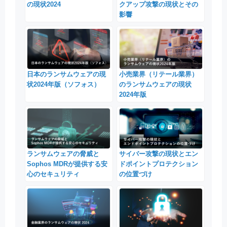
の現状2024
クアップ攻撃の現状とその
影響
日本のランサムウェアの現
小売業界（リテール業界）
状2024年版（ソフォス）
のランサムウェアの現状
2024年版
ランサムウェアの脅威と
サイバー攻撃の現状とエン
Sophos MDRが提供する安
ドポイントプロテクション
心のセキュリティ
の位置づけ