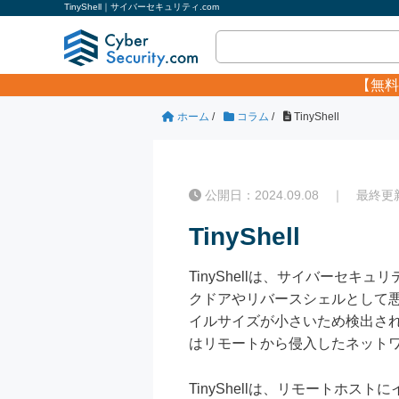
TinyShell｜サイバーセキュリティ.com
【無料
ホーム
/
コラム
/
TinyShell
公開日：2024.09.08 ｜ 最終更新日
TinyShell
TinyShellは、サイバー
クドアやリバースシェルとして悪
イルサイズが小さいため検出さ
はリモートから侵入したネット
TinyShellは、リモート