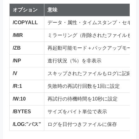
オプション
意味
/COPYALL
データ・属性・タイムスタンプ・セキュ
/MIR
ミラーリング（削除されたファイルもコ
/ZB
再起動可能モード＋バックアップモード
/NP
進行状況（%）を非表示
/V
スキップされたファイルもログに記録
/R:1
失敗時の再試行回数を1回に設定
/W:10
再試行の待機時間を10秒に設定
/BYTES
サイズをバイト単位で表示
/LOG:”パス”
ログを日付つきファイルに保存