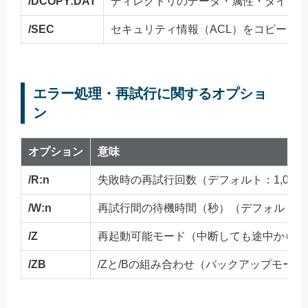
/DCOPY:DAT
ディレクトリのデータ・属性・タイム
/SEC
セキュリティ情報（ACL）をコピー
エラー処理・再試行に関するオプショ
ン
オプション
意味
/R:n
失敗時の再試行回数（デフォルト：1,000,0
/W:n
再試行間の待機時間（秒）（デフォルト：
/Z
再起動可能モード（中断しても途中から再
/ZB
/Zと/Bの組み合わせ（バックアップモー