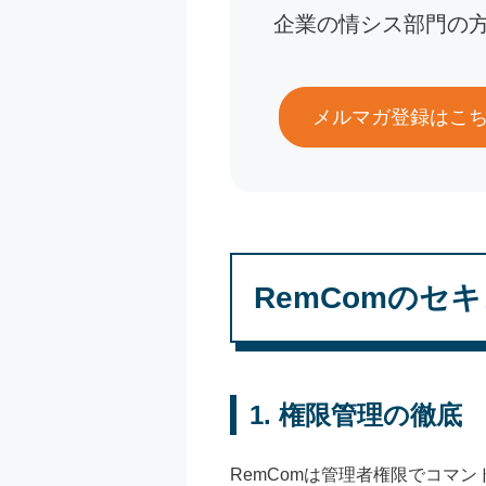
企業の情シス部門の
メルマガ登録はこ
RemComのセ
1. 権限管理の徹底
RemComは管理者権限でコマ