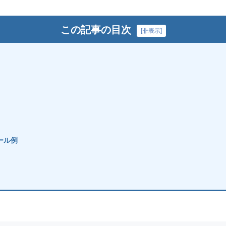
この記事の目次
[
非表示
]
ール例