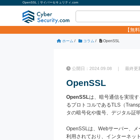
OpenSSL｜サイバーセキュリティ.com
【無料
ホーム
/
コラム
/
OpenSSL
公開日：2024.09.08 ｜ 最終更新日
OpenSSL
OpenSSL
は、暗号通信を実現す
るプロトコルであるTLS（Transport
タの暗号化や復号、デジタル証
OpenSSLは、Webサーバ
利用されており、インターネッ