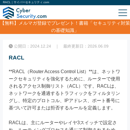
RACL｜サイバーセキュリティ.com
【無料】
メルマガ登録でプレゼント！書籍「セキュリティ対策
の基礎知識」
ホーム
/
コラム
/
RACL
公開日：2024.12.24 ｜ 最終更新日：2026.06.09
RACL
**RACL（Router Access Control List）**は、ネットワ
ークセキュリティを強化するために、ルーターで使用
されるアクセス制御リスト（ACL）です。RACLは、
ネットワークを通過するトラフィックをフィルタリン
グし、特定のプロトコル、IPアドレス、ポート番号に
基づいて許可または拒否するルールを定義します。
RACLは、主にルーターやレイヤ3スイッチで設定さ
れ、ルーティングプロセスを通じて制御されるため、