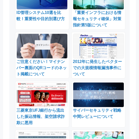
ID管理システム10選を比
「重要インフラにおける情
較！重要性や目的別選び方
報セキュリティ確保」対策
指針第5版について
ご注意ください！マイナン
2012年に発生したベクター
バー裏面のQRコードのネッ
での大規模情報漏洩事件に
ト掲載について
ついて
三菱東京UFJ銀行から流出
サイバーセキュリティ戦略
した振込情報、架空請求詐
中間レビューについて
欺に悪用