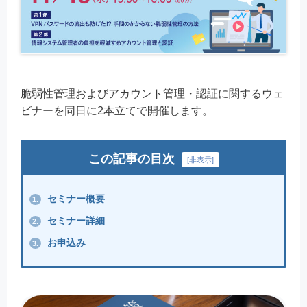
脆弱性管理およびアカウント管理・認証に関するウェ
ビナーを同日に2本立てで開催します。
この記事の目次
[
非表示
]
セミナー概要
1.
セミナー詳細
2.
お申込み
3.