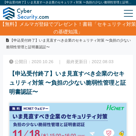
【申込受付終了】いま見直すべき企業のセキュリティ対策 〜負担の少ない脆弱性管理と証明書認証〜｜サイバーセキュリティ.com
【無料】
メルマガ登録でプレゼント！書籍「セキュリティ対策
の基礎知識」
ホーム
/
セキュリティPR
/
【申込受付終了】いま見直すべき企業のセキュリティ対策 〜負担の少ない
脆弱性管理と証明書認証〜
公開日：2020.10.26 ｜ 最終更新日：2022.08.03
【申込受付終了】いま見直すべき企業のセキ
ュリティ対策 〜負担の少ない脆弱性管理と証
明書認証〜