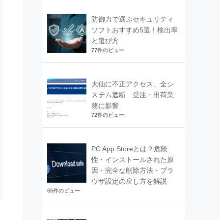
防御力で選ぶセキュリティ
ソフトおすすめ5選！検出率
と選び方
77件のビュー
大仙に不正アクセス、全シ
ステム遮断 受注・出荷業
務に影響
72件のビュー
PC App Storeとは？危険
性・インストールされた原
因・完全な削除方法・ブラ
ウザ設定の戻し方を解説
65件のビュー