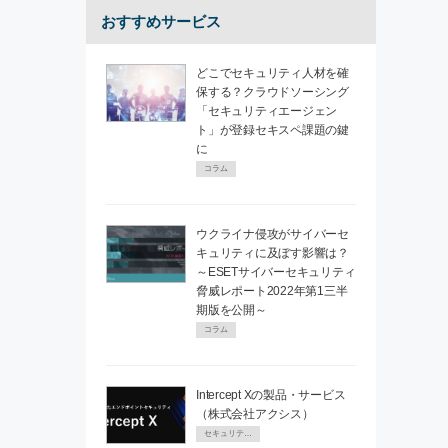
おすすめサービス
どこでセキュリティ人材を確
保する？クラウドソーシング
「セキュリティエージェン
ト」が登録セキスペ課題の鍵
に
コラム
ウクライナ侵攻がサイバーセ
キュリティに及ぼす影響は？
～ESETサイバーセキュリティ
脅威レポート2022年第1三半
期版を公開～
コラム
Intercept Xの製品・サービス
（株式会社アクシス）
セキュリティPR