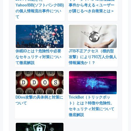
Yahoo!BB(ソフトバンクBB)
事件から考える＜ユーザー
の個人情報流出事件につい
が講じるべき自衛策とは＞
て
休眠IDとは？危険性や必要
JTB不正アクセス（標的型
なセキュリティ対策につい
攻撃）により793万人分個人
て徹底解説
情報漏洩か！？
DDos攻撃の具体例と対策に
TrickBot（トリックボッ
ついて
ト）とは？特徴や危険性、
セキュリティ対策について
徹底解説