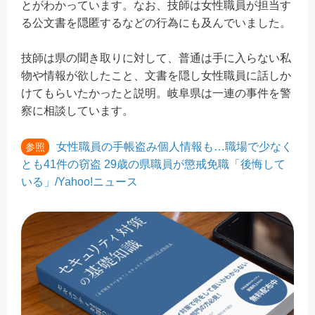
とがわかっています。なお、技師は女性職員が担当す
る公文書を隠匿するなどの行為にも及んでいました。
技師は県の聞き取りに対して、普通は手に入らない私
物や情報が欲したこと、文書を隠し女性職員に話しか
けてもらいたかったと説明。岐阜県は一連の事件を警
察に相談しています。
女性職員の手帳盗み個人情報も…職場で少なく
参照
とも41件の窃盗 29歳の県職員が懲戒免職「後悔して
いる」/Yahoo!ニュース