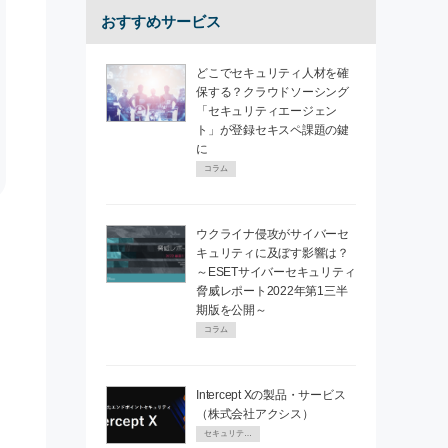
おすすめサービス
どこでセキュリティ人材を確
保する？クラウドソーシング
「セキュリティエージェン
ト」が登録セキスペ課題の鍵
に
コラム
ウクライナ侵攻がサイバーセ
キュリティに及ぼす影響は？
～ESETサイバーセキュリティ
脅威レポート2022年第1三半
期版を公開～
コラム
Intercept Xの製品・サービス
（株式会社アクシス）
セキュリティPR