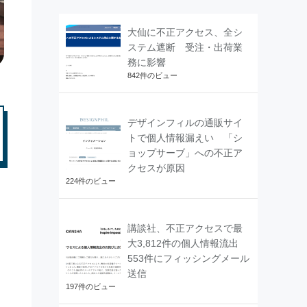
大仙に不正アクセス、全シ
ステム遮断 受注・出荷業
務に影響
842件のビュー
デザインフィルの通販サイ
トで個人情報漏えい 「シ
ョップサーブ」への不正ア
クセスが原因
224件のビュー
講談社、不正アクセスで最
大3,812件の個人情報流出
553件にフィッシングメール
送信
197件のビュー