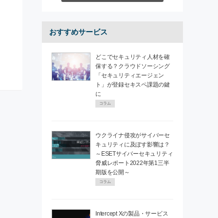
おすすめサービス
どこでセキュリティ人材を確
保する？クラウドソーシング
「セキュリティエージェン
ト」が登録セキスペ課題の鍵
に
コラム
ウクライナ侵攻がサイバーセ
キュリティに及ぼす影響は？
～ESETサイバーセキュリティ
脅威レポート2022年第1三半
期版を公開～
コラム
Intercept Xの製品・サービス