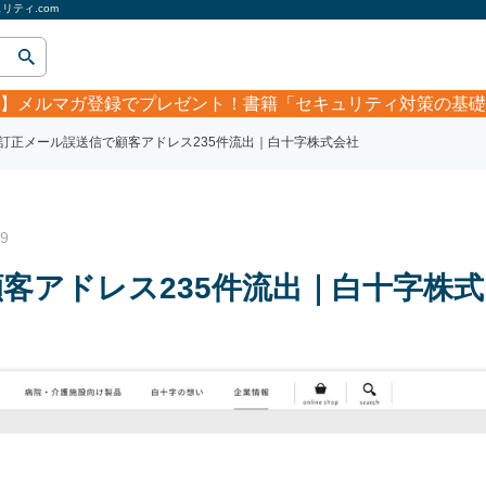
ティ.com
】
メルマガ登録でプレゼント！書籍「セキュリティ対策の基礎
訂正メール誤送信で顧客アドレス235件流出｜白十字株式会社
9
客アドレス235件流出｜白十字株式