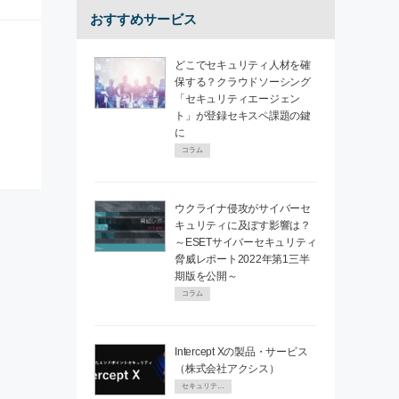
おすすめサービス
どこでセキュリティ人材を確
保する？クラウドソーシング
「セキュリティエージェン
ト」が登録セキスペ課題の鍵
に
コラム
ウクライナ侵攻がサイバーセ
キュリティに及ぼす影響は？
～ESETサイバーセキュリティ
脅威レポート2022年第1三半
期版を公開～
コラム
Intercept Xの製品・サービス
（株式会社アクシス）
セキュリティPR