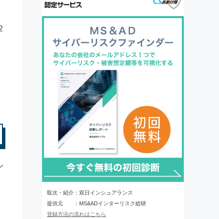
2
ル
取次・紹介：双日インシュアランス
提供元 ：MS&ADインターリスク総研
登録方法の流れはこちら