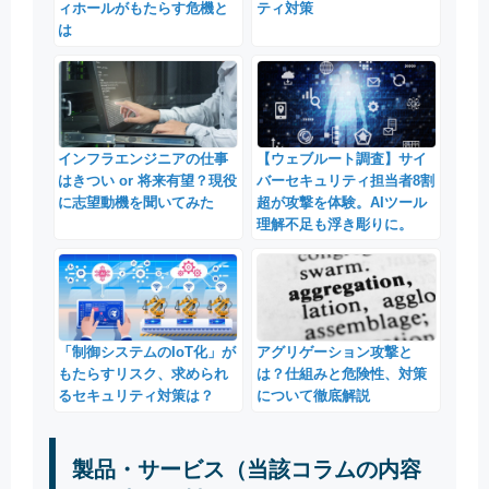
ィホールがもたらす危機と
ティ対策
は
インフラエンジニアの仕事
【ウェブルート調査】サイ
はきつい or 将来有望？現役
バーセキュリティ担当者8割
に志望動機を聞いてみた
超が攻撃を体験。AIツール
理解不足も浮き彫りに。
「制御システムのIoT化」が
アグリゲーション攻撃と
もたらすリスク、求められ
は？仕組みと危険性、対策
るセキュリティ対策は？
について徹底解説
製品・サービス（当該コラムの内容