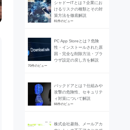
シャドーITとは？企業にお
けるリスクの種類とその対
策方法を徹底解説
81件のビュー
PC App Storeとは？危険
性・インストールされた原
因・完全な削除方法・ブラ
ウザ設定の戻し方を解説
70件のビュー
バックドアとは？仕組みや
攻撃の危険性、セキュリテ
ィ対策について解説
66件のビュー
株式会社菱熱、メールアカ