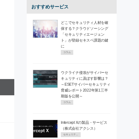
おすすめサービス
どこでセキュリティ人材を確
保する？クラウドソーシング
「セキュリティエージェン
ト」が登録セキスペ課題の鍵
に
コラム
ウクライナ侵攻がサイバーセ
キュリティに及ぼす影響は？
～ESETサイバーセキュリティ
脅威レポート2022年第1三半
期版を公開～
コラム
Intercept Xの製品・サービス
（株式会社アクシス）
セキュリティPR