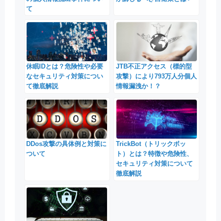
て
休眠IDとは？危険性や必要
JTB不正アクセス（標的型
なセキュリティ対策につい
攻撃）により793万人分個人
て徹底解説
情報漏洩か！？
DDos攻撃の具体例と対策に
TrickBot（トリックボッ
ついて
ト）とは？特徴や危険性、
セキュリティ対策について
徹底解説