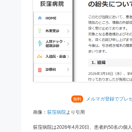
メルマガ登録でプレ
無料
画像：
荻窪病院
より引用
荻窪病院は2026年4月20日、患者約50名の