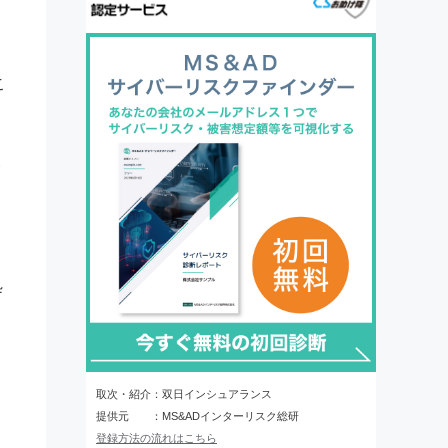
こ
報
処
取次・紹介：双日インシュアランス
提供元 ：MS&ADインターリスク総研
登録方法の流れはこちら