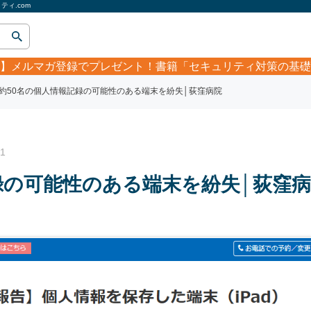
ィ.com
】
メルマガ登録でプレゼント！書籍「セキュリティ対策の基礎
約50名の個人情報記録の可能性のある端末を紛失│荻窪病院
1
録の可能性のある端末を紛失│荻窪病