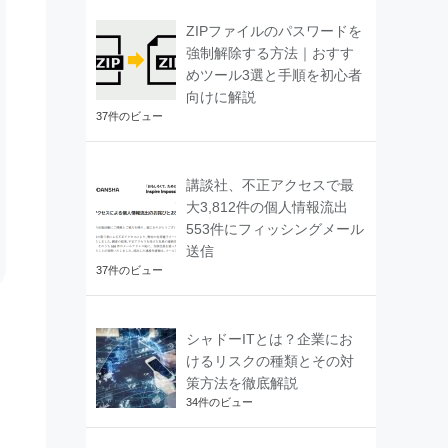
ZIPファイルのパスワードを
強制解除する方法｜おすす
めツール3選と手順を初心者
向けに解説
37件のビュー
講談社、不正アクセスで最
大3,812件の個人情報流出
553件にフィッシングメール
送信
37件のビュー
シャドーITとは？企業にお
けるリスクの種類とその対
策方法を徹底解説
34件のビュー