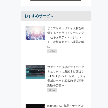
おすすめサービス
どこでセキュリティ人材を確
保する？クラウドソーシング
「セキュリティエージェン
ト」が登録セキスペ課題の鍵
に
コラム
ウクライナ侵攻がサイバーセ
キュリティに及ぼす影響は？
～ESETサイバーセキュリティ
脅威レポート2022年第1三半
期版を公開～
コラム
Intercept Xの製品・サービス