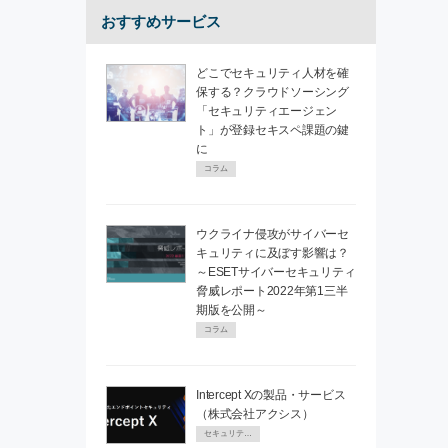
おすすめサービス
どこでセキュリティ人材を確
保する？クラウドソーシング
「セキュリティエージェン
ト」が登録セキスペ課題の鍵
に
コラム
ウクライナ侵攻がサイバーセ
キュリティに及ぼす影響は？
～ESETサイバーセキュリティ
脅威レポート2022年第1三半
期版を公開～
コラム
Intercept Xの製品・サービス
（株式会社アクシス）
セキュリティPR