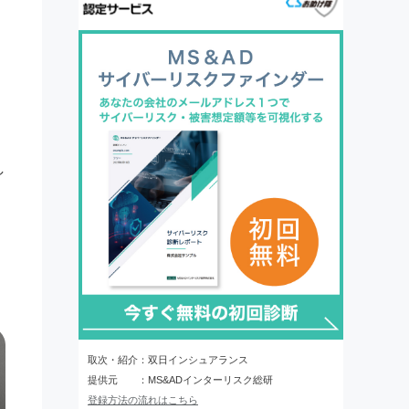
。
し
取次・紹介：双日インシュアランス
提供元 ：MS&ADインターリスク総研
登録方法の流れはこちら