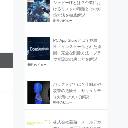
シャドーITとは？企業にお
けるリスクの種類とその対
策方法を徹底解説
84件のビュー
PC App Storeとは？危険
性・インストールされた原
因・完全な削除方法・ブラ
ウザ設定の戻し方を解説
69件のビュー
バックドアとは？仕組みや
攻撃の危険性、セキュリテ
ィ対策について解説
66件のビュー
株式会社菱熱、メールアカ