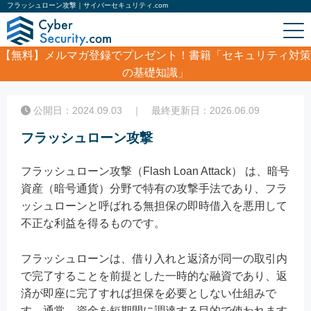
フラッシュローン攻撃｜サイバーセキュリティ.com
【無料】
メルマガ登録でプレゼント！書籍「セキュリティ対策
の基礎知識」
ホーム
/
コラム
/
フラッシュローン攻撃
公開日：2024.09.03 ｜ 最終更新日：2026.06.09
フラッシュローン攻撃
フラッシュローン攻撃（Flash Loan Attack） は、暗号
資産（暗号通貨）分野で特有の攻撃手法であり、フラ
ッシュローンと呼ばれる無担保の即時借入を悪用して
不正な利益を得るものです。
フラッシュローンは、借り入れと返済が同一の取引内
で完了することを前提とした一時的な融資であり、返
済が即座に完了すれば担保を必要としない仕組みで
す。通常、資金を短期間に調達する目的で使われます