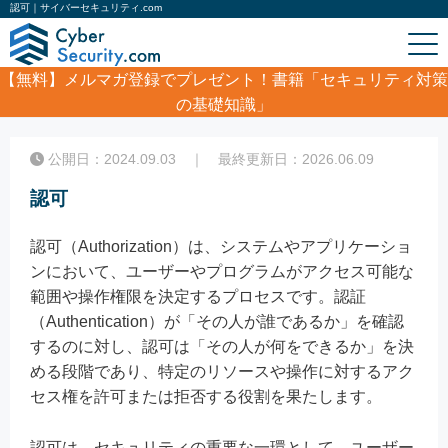
認可｜サイバーセキュリティ.com
【無料】
メルマガ登録でプレゼント！書籍「セキュリティ対策
の基礎知識」
ホーム
/
コラム
/
認可
公開日：2024.09.03 ｜ 最終更新日：2026.06.09
認可
認可（Authorization）は、システムやアプリケーショ
ンにおいて、ユーザーやプログラムがアクセス可能な
範囲や操作権限を決定するプロセスです。認証
（Authentication）が「その人が誰であるか」を確認
するのに対し、認可は「その人が何をできるか」を決
める段階であり、特定のリソースや操作に対するアク
セス権を許可または拒否する役割を果たします。
認可は、セキュリティの重要な一環として、ユーザー