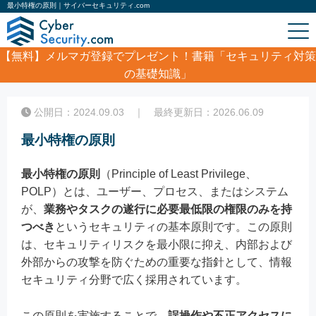
最小特権の原則｜サイバーセキュリティ.com
【無料】
メルマガ登録でプレゼント！書籍「セキュリティ対策
の基礎知識」
ホーム
/
コラム
/
最小特権の原則
公開日：2024.09.03 ｜ 最終更新日：2026.06.09
最小特権の原則
最小特権の原則
（Principle of Least Privilege、
POLP）とは、ユーザー、プロセス、またはシステム
が、
業務やタスクの遂行に必要最低限の権限のみを持
つべき
というセキュリティの基本原則です。この原則
は、セキュリティリスクを最小限に抑え、内部および
外部からの攻撃を防ぐための重要な指針として、情報
セキュリティ分野で広く採用されています。
この原則を実施することで、
誤操作や不正アクセスに