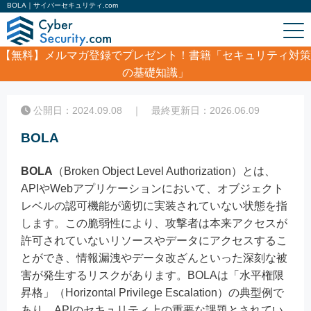
BOLA｜サイバーセキュリティ.com
【無料】
メルマガ登録でプレゼント！書籍「セキュリティ対策
の基礎知識」
ホーム
/
コラム
/
BOLA
公開日：2024.09.08 ｜ 最終更新日：2026.06.09
BOLA
BOLA
（Broken Object Level Authorization）とは、
APIやWebアプリケーションにおいて、オブジェクト
レベルの認可機能が適切に実装されていない状態を指
します。この脆弱性により、攻撃者は本来アクセスが
許可されていないリソースやデータにアクセスするこ
とができ、情報漏洩やデータ改ざんといった深刻な被
害が発生するリスクがあります。BOLAは「水平権限
昇格」（Horizontal Privilege Escalation）の典型例で
あり、APIのセキュリティ上の重要な課題とされてい