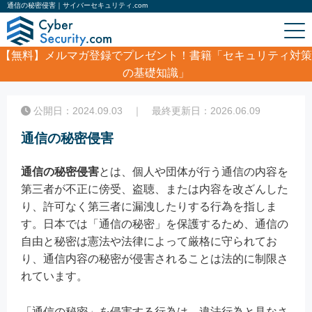
通信の秘密侵害｜サイバーセキュリティ.com
【無料】
メルマガ登録でプレゼント！書籍「セキュリティ対策
の基礎知識」
ホーム
/
コラム
/
通信の秘密侵害
公開日：2024.09.03 ｜ 最終更新日：2026.06.09
通信の秘密侵害
通信の秘密侵害
とは、個人や団体が行う通信の内容を
第三者が不正に傍受、盗聴、または内容を改ざんした
り、許可なく第三者に漏洩したりする行為を指しま
す。日本では「通信の秘密」を保護するため、通信の
自由と秘密は憲法や法律によって厳格に守られてお
り、通信内容の秘密が侵害されることは法的に制限さ
れています。
「通信の秘密」を侵害する行為は、違法行為と見なさ