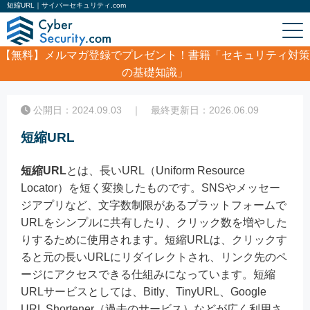
短縮URL｜サイバーセキュリティ.com
【無料】
メルマガ登録でプレゼント！書籍「セキュリティ対策
の基礎知識」
ホーム
/
コラム
/
短縮URL
公開日：2024.09.03 ｜ 最終更新日：2026.06.09
短縮URL
短縮URL
とは、長いURL（Uniform Resource
Locator）を短く変換したものです。SNSやメッセー
ジアプリなど、文字数制限があるプラットフォームで
URLをシンプルに共有したり、クリック数を増やした
りするために使用されます。短縮URLは、クリックす
ると元の長いURLにリダイレクトされ、リンク先のペ
ージにアクセスできる仕組みになっています。短縮
URLサービスとしては、Bitly、TinyURL、Google
URL Shortener（過去のサービス）などが広く利用さ