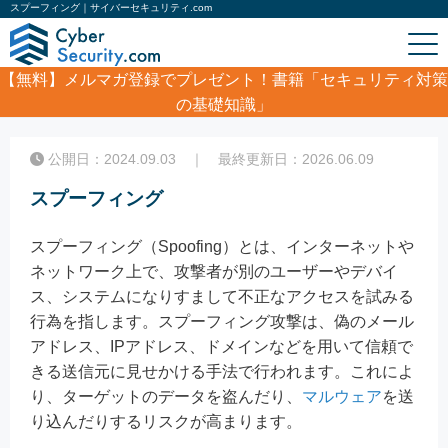
スプーフィング｜サイバーセキュリティ.com
【無料】
メルマガ登録でプレゼント！書籍「セキュリティ対策
の基礎知識」
ホーム
/
コラム
/
スプーフィング
公開日：2024.09.03 ｜ 最終更新日：2026.06.09
スプーフィング
スプーフィング（Spoofing）とは、インターネットや
ネットワーク上で、攻撃者が別のユーザーやデバイ
ス、システムになりすまして不正なアクセスを試みる
行為を指します。スプーフィング攻撃は、偽のメール
アドレス、IPアドレス、ドメインなどを用いて信頼で
きる送信元に見せかける手法で行われます。これによ
り、ターゲットのデータを盗んだり、
マルウェア
を送
り込んだりするリスクが高まります。