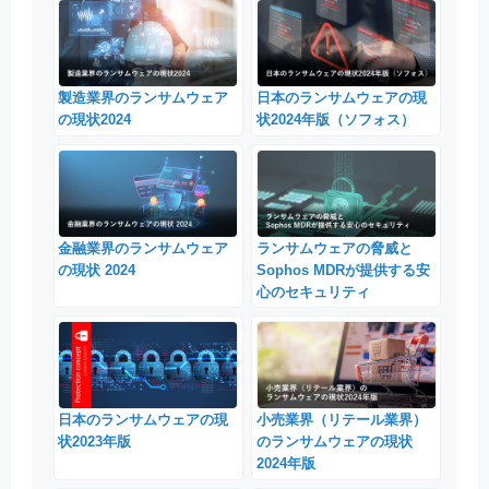
製造業界のランサムウェア
日本のランサムウェアの現
の現状2024
状2024年版（ソフォス）
金融業界のランサムウェア
ランサムウェアの脅威と
の現状 2024
Sophos MDRが提供する安
心のセキュリティ
日本のランサムウェアの現
小売業界（リテール業界）
状2023年版
のランサムウェアの現状
2024年版