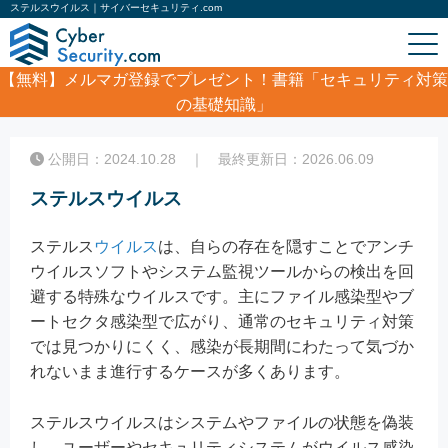
ステルスウイルス｜サイバーセキュリティ.com
【無料】
メルマガ登録でプレゼント！書籍「セキュリティ対策
の基礎知識」
ホーム
/
コラム
/
ステルスウイルス
公開日：2024.10.28 ｜ 最終更新日：2026.06.09
ステルスウイルス
ステルス
ウイルス
は、自らの存在を隠すことでアンチ
ウイルスソフトやシステム監視ツールからの検出を回
避する特殊なウイルスです。主にファイル感染型やブ
ートセクタ感染型で広がり、通常のセキュリティ対策
では見つかりにくく、感染が長期間にわたって気づか
れないまま進行するケースが多くあります。
ステルスウイルスはシステムやファイルの状態を偽装
し、ユーザーやセキュリティシステムがウイルス感染