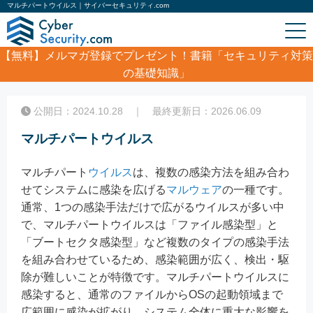
マルチパートウイルス｜サイバーセキュリティ.com
【無料】
メルマガ登録でプレゼント！書籍「セキュリティ対策
の基礎知識」
ホーム
/
コラム
/
マルチパートウイルス
公開日：2024.10.28 ｜ 最終更新日：2026.06.09
マルチパートウイルス
マルチパート
ウイルス
は、複数の感染方法を組み合わ
せてシステムに感染を広げる
マルウェア
の一種です。
通常、1つの感染手法だけで広がるウイルスが多い中
で、マルチパートウイルスは「ファイル感染型」と
「ブートセクタ感染型」など複数のタイプの感染手法
を組み合わせているため、感染範囲が広く、検出・駆
除が難しいことが特徴です。マルチパートウイルスに
感染すると、通常のファイルからOSの起動領域まで
広範囲に感染が拡がり、システム全体に重大な影響を